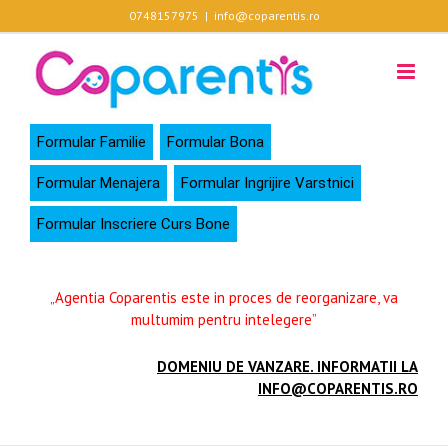
Skip
0748157975
|
info@coparentis.ro
to
content
Formular Familie
Formular Bona
Formular Menajera
Formular Ingrijire Varstnici
Formular Inscriere Curs Bone
„Agentia Coparentis este in proces de reorganizare, va
multumim pentru intelegere”
DOMENIU DE VANZARE. INFORMATII LA
INFO@COPARENTIS.RO