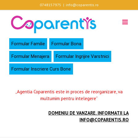
Skip
0748157975
|
info@coparentis.ro
to
content
Formular Familie
Formular Bona
Formular Menajera
Formular Ingrijire Varstnici
Formular Inscriere Curs Bone
„Agentia Coparentis este in proces de reorganizare, va
multumim pentru intelegere”
DOMENIU DE VANZARE. INFORMATII LA
INFO@COPARENTIS.RO