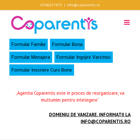
Skip
0748157975
|
info@coparentis.ro
to
content
Formular Familie
Formular Bona
Formular Menajera
Formular Ingrijire Varstnici
Formular Inscriere Curs Bone
„Agentia Coparentis este in proces de reorganizare, va
multumim pentru intelegere”
DOMENIU DE VANZARE. INFORMATII LA
INFO@COPARENTIS.RO