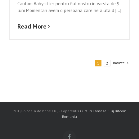
Cautam Babysitter pentru fiul nostru in varsta de 9
luni Momentan avem o persoana care ne ajuta d
[...]
Read More
Inainte
1
2
2019 - Scoala de bone Cluj - Coparentis
Cursuri Lamaze Cluj
Bitcoin
Romania
Facebook