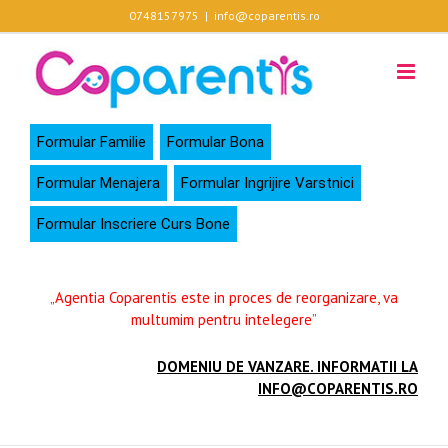
Skip
0748157975
|
info@coparentis.ro
to
content
Formular Familie
Formular Bona
Formular Menajera
Formular Ingrijire Varstnici
Formular Inscriere Curs Bone
„Agentia Coparentis este in proces de reorganizare, va
multumim pentru intelegere”
DOMENIU DE VANZARE. INFORMATII LA
INFO@COPARENTIS.RO