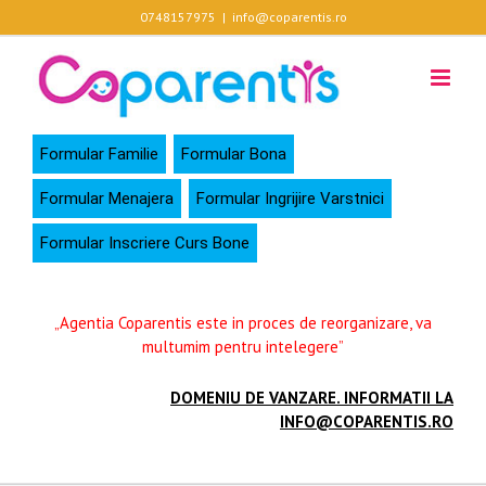
Skip
0748157975
|
info@coparentis.ro
to
content
Formular Familie
Formular Bona
Formular Menajera
Formular Ingrijire Varstnici
Formular Inscriere Curs Bone
„Agentia Coparentis este in proces de reorganizare, va
multumim pentru intelegere”
DOMENIU DE VANZARE. INFORMATII LA
INFO@COPARENTIS.RO