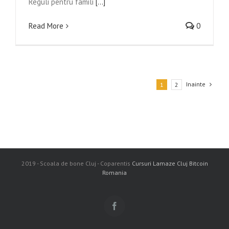
Reguli pentru famili
[...]
Read More
0
Inainte
1
2
2019 - Scoala de bone Cluj - Coparentis
Cursuri Lamaze Cluj
Bitcoin
Romania
Facebook