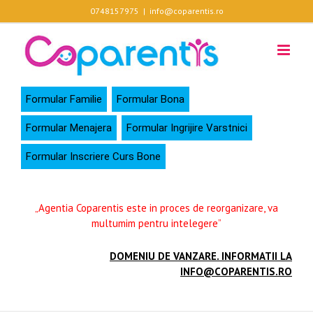
Skip
0748157975
|
info@coparentis.ro
to
content
Formular Familie
Formular Bona
Formular Menajera
Formular Ingrijire Varstnici
Formular Inscriere Curs Bone
„Agentia Coparentis este in proces de reorganizare, va
multumim pentru intelegere”
DOMENIU DE VANZARE. INFORMATII LA
INFO@COPARENTIS.RO