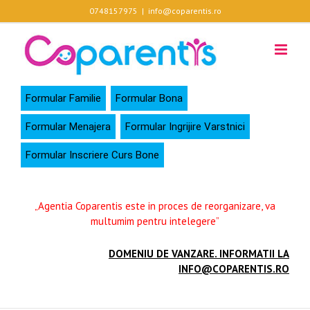
Skip
0748157975
|
info@coparentis.ro
to
content
Formular Familie
Formular Bona
Formular Menajera
Formular Ingrijire Varstnici
Formular Inscriere Curs Bone
„Agentia Coparentis este in proces de reorganizare, va
multumim pentru intelegere”
DOMENIU DE VANZARE. INFORMATII LA
INFO@COPARENTIS.RO