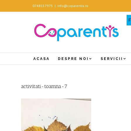
Skip
0748157975
|
info@coparentis.ro
to
content
F
ACASA
DESPRE NOI
SERVICII
activitati-toamna-7