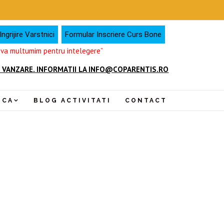
ngrijire Varstnici
Formular Inscriere Curs Bone
, va multumim pentru intelegere”
 VANZARE. INFORMATII LA INFO@COPARENTIS.RO
NCA
BLOG ACTIVITATI
CONTACT