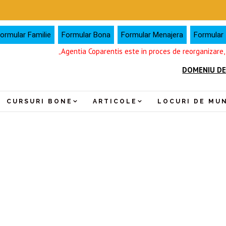
ormular Familie
Formular Bona
Formular Menajera
Formular I
„Agentia Coparentis este in proces de reorganizare
DOMENIU DE
CURSURI BONE
ARTICOLE
LOCURI DE MU