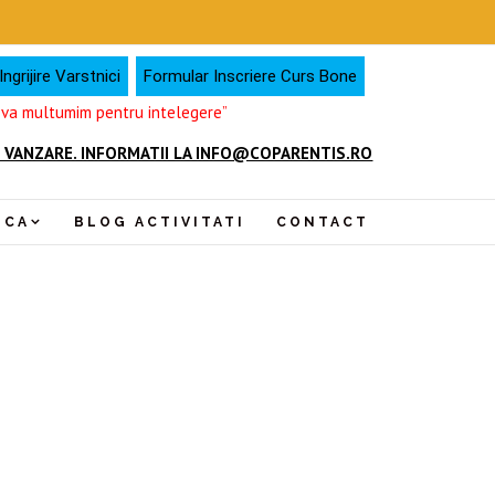
ngrijire Varstnici
Formular Inscriere Curs Bone
, va multumim pentru intelegere”
 VANZARE. INFORMATII LA INFO@COPARENTIS.RO
NCA
BLOG ACTIVITATI
CONTACT