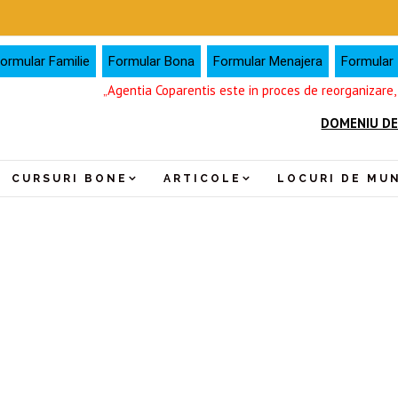
ormular Familie
Formular Bona
Formular Menajera
Formular I
„Agentia Coparentis este in proces de reorganizare
DOMENIU DE
CURSURI BONE
ARTICOLE
LOCURI DE MU