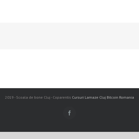
2019 - Scoala de bone Cluj - Coparentis
Cursuri Lamaze Cluj
Bitcoin Romania
Facebook