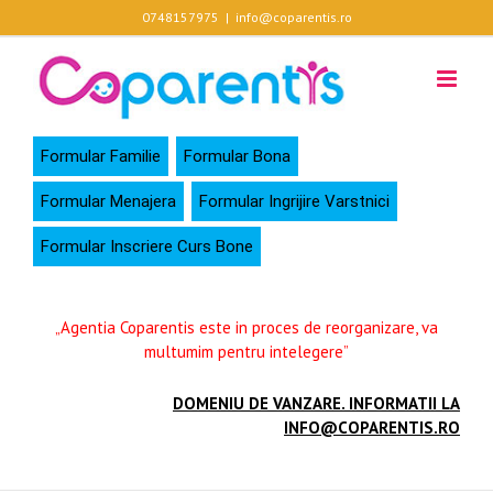
Skip
0748157975
|
info@coparentis.ro
to
content
Formular Familie
Formular Bona
Formular Menajera
Formular Ingrijire Varstnici
Formular Inscriere Curs Bone
„Agentia Coparentis este in proces de reorganizare, va
multumim pentru intelegere”
DOMENIU DE VANZARE. INFORMATII LA
INFO@COPARENTIS.RO