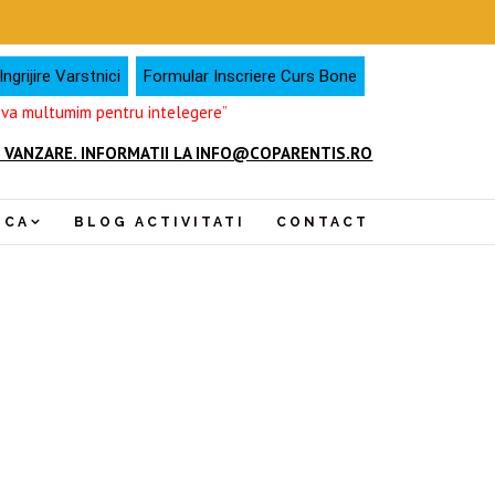
ngrijire Varstnici
Formular Inscriere Curs Bone
, va multumim pentru intelegere”
 VANZARE. INFORMATII LA INFO@COPARENTIS.RO
NCA
BLOG ACTIVITATI
CONTACT