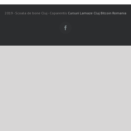
2019 - Scoala de bone Cluj - Coparentis
Cursuri Lamaze Cluj
Bitcoin Romania
Facebook