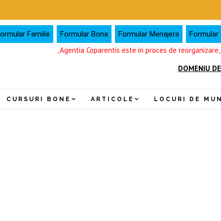
ormular Familie
Formular Bona
Formular Menajera
Formular I
„Agentia Coparentis este in proces de reorganizare
DOMENIU DE
CURSURI BONE
ARTICOLE
LOCURI DE MU