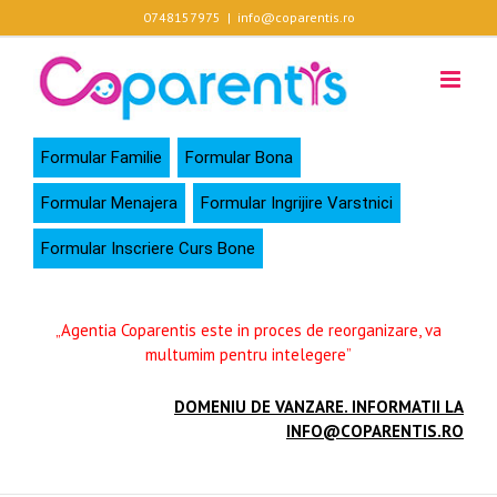
Skip
0748157975
|
info@coparentis.ro
to
content
Formular Familie
Formular Bona
Formular Menajera
Formular Ingrijire Varstnici
Formular Inscriere Curs Bone
„Agentia Coparentis este in proces de reorganizare, va
multumim pentru intelegere”
DOMENIU DE VANZARE. INFORMATII LA
INFO@COPARENTIS.RO