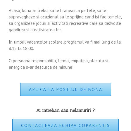
Acasa, bona ar trebui sa le hraneasca pe fete, sa le
supravegheze si ocazional sa le sprijine cand isi fac temele,
sa organizeze jocuri si activitati recreative care sa dezvolte
gandirea si creativitatea lor.
In timpul vacantelor scolare, programul va fi mai lung de la
8.15 la 18.00.
O persoana responsabila, ferma, empatica, placuta si
energica s-ar descurca de minune!
APLICA LA POST-UL DE BONA
Ai intrebari sau nelamuriri ?
CONTACTEAZA ECHIPA COPARENTIS