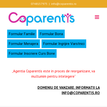
Skip
0748157975
|
info@coparentis.ro
to
content
Formular Familie
Formular Bona
Formular Menajera
Formular Ingrijire Varstnici
Formular Inscriere Curs Bone
„Agentia Coparentis este in proces de reorganizare, va
multumim pentru intelegere”
DOMENIU DE VANZARE. INFORMATII LA
INFO@COPARENTIS.RO