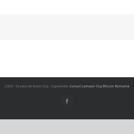
2019 - Scoala de bone Cluj - Coparentis
Cursuri Lamaze Cluj
Bitcoin Romania
Facebook