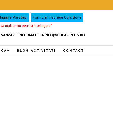
ngrijire Varstnici
Formular Inscriere Curs Bone
, va multumim pentru intelegere”
 VANZARE. INFORMATII LA INFO@COPARENTIS.RO
NCA
BLOG ACTIVITATI
CONTACT