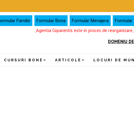
ormular Familie
Formular Bona
Formular Menajera
Formular I
„Agentia Coparentis este in proces de reorganizare
DOMENIU DE
CURSURI BONE
ARTICOLE
LOCURI DE MU