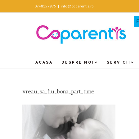
Skip
0748157975
|
info@coparentis.ro
to
content
F
ACASA
DESPRE NOI
SERVICII
vreau_sa_fiu_bona_part_time