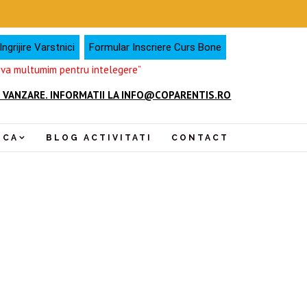
ngrijire Varstnici
Formular Inscriere Curs Bone
, va multumim pentru intelegere”
 VANZARE. INFORMATII LA INFO@COPARENTIS.RO
NCA
BLOG ACTIVITATI
CONTACT