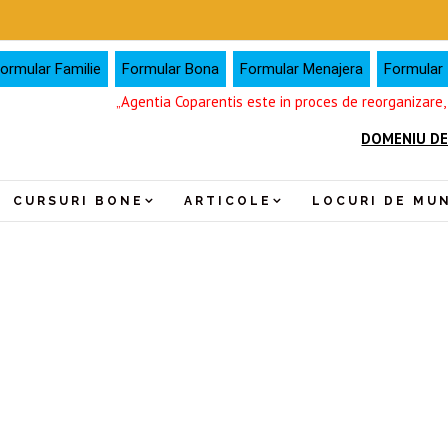
ormular Familie
Formular Bona
Formular Menajera
Formular I
„Agentia Coparentis este in proces de reorganizare
DOMENIU DE
CURSURI BONE
ARTICOLE
LOCURI DE MU