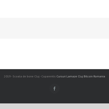
2019 - Scoala de bone Cluj - Coparentis
Cursuri Lamaze Cluj
Bitcoin Romania
Facebook