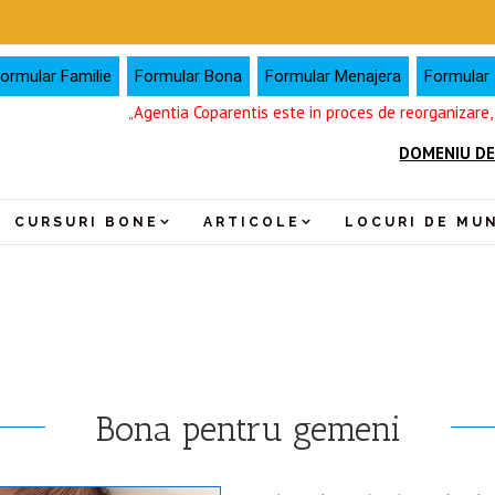
ormular Familie
Formular Bona
Formular Menajera
Formular I
„Agentia Coparentis este in proces de reorganizare
DOMENIU DE
CURSURI BONE
ARTICOLE
LOCURI DE MU
Bona pentru gemeni