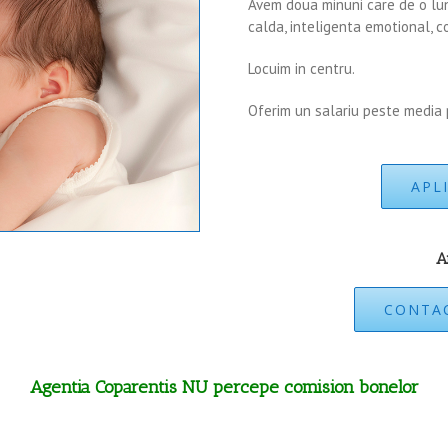
Avem doua minuni care de o lun
calda, inteligenta emotional, co
Locuim in centru.
Oferim un salariu peste media p
APL
A
CONTAC
Agentia Coparentis NU percepe comision bonelor