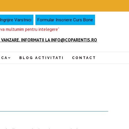
ngrijire Varstnici
Formular Inscriere Curs Bone
, va multumim pentru intelegere”
 VANZARE. INFORMATII LA INFO@COPARENTIS.RO
NCA
BLOG ACTIVITATI
CONTACT