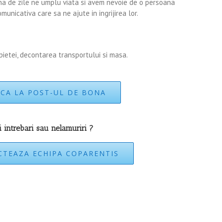
a de zile ne umplu viata si avem nevoie de o persoana
municativa care sa ne ajute in ingrijirea lor.
ietei, decontarea transportului si masa.
ICA LA POST-UL DE BONA
i intrebari sau nelamuriri ?
TEAZA ECHIPA COPARENTIS