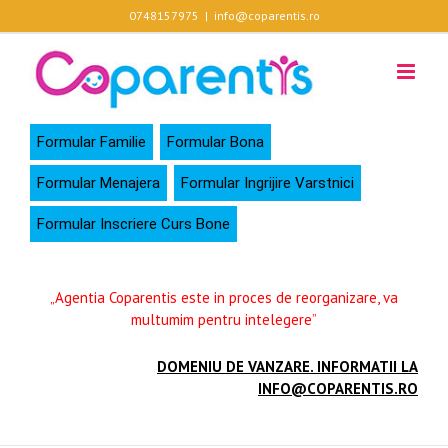
Skip
0748157975
|
info@coparentis.ro
to
content
Formular Familie
Formular Bona
Formular Menajera
Formular Ingrijire Varstnici
Formular Inscriere Curs Bone
„Agentia Coparentis este in proces de reorganizare, va
multumim pentru intelegere”
DOMENIU DE VANZARE. INFORMATII LA
INFO@COPARENTIS.RO