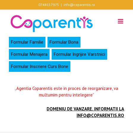
Skip
0748157975
|
info@coparentis.ro
to
content
Formular Familie
Formular Bona
Formular Menajera
Formular Ingrijire Varstnici
Formular Inscriere Curs Bone
„Agentia Coparentis este in proces de reorganizare, va
multumim pentru intelegere”
DOMENIU DE VANZARE. INFORMATII LA
INFO@COPARENTIS.RO