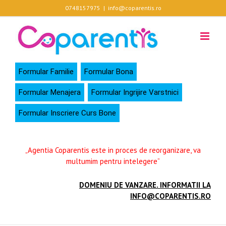
Skip
0748157975
|
info@coparentis.ro
to
content
Formular Familie
Formular Bona
Formular Menajera
Formular Ingrijire Varstnici
Formular Inscriere Curs Bone
„Agentia Coparentis este in proces de reorganizare, va
multumim pentru intelegere”
DOMENIU DE VANZARE. INFORMATII LA
INFO@COPARENTIS.RO