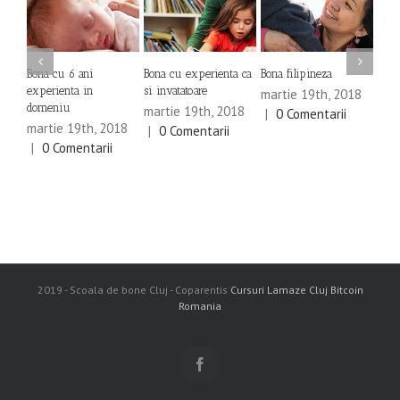
Bona cu 6 ani
Bona cu experienta ca
Bona filipineza
Educ
experienta in
si invatatoare
martie 19th, 2018
mar
domeniu
martie 19th, 2018
|
0 Comentarii
|
0
martie 19th, 2018
|
0 Comentarii
|
0 Comentarii
2019 - Scoala de bone Cluj - Coparentis
Cursuri Lamaze Cluj
Bitcoin
Romania
Facebook