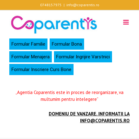
Skip
0748157975
|
info@coparentis.ro
to
content
Formular Familie
Formular Bona
Formular Menajera
Formular Ingrijire Varstnici
Formular Inscriere Curs Bone
„Agentia Coparentis este in proces de reorganizare, va
multumim pentru intelegere”
DOMENIU DE VANZARE. INFORMATII LA
INFO@COPARENTIS.RO