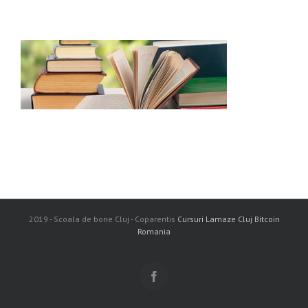
2019 - Scoala de bone Cluj - Coparentis
Cursuri Lamaze Cluj
Bitcoin
Romania
Facebook