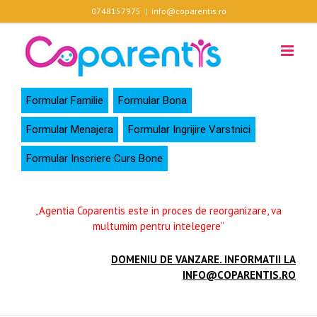
Skip
0748157975
|
info@coparentis.ro
to
content
Formular Familie
Formular Bona
Formular Menajera
Formular Ingrijire Varstnici
Formular Inscriere Curs Bone
„Agentia Coparentis este in proces de reorganizare, va
multumim pentru intelegere”
DOMENIU DE VANZARE. INFORMATII LA
INFO@COPARENTIS.RO