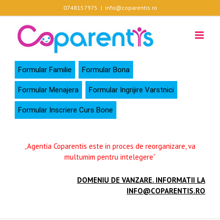
Skip
0748157975
|
info@coparentis.ro
to
content
Formular Familie
Formular Bona
Formular Menajera
Formular Ingrijire Varstnici
Formular Inscriere Curs Bone
„Agentia Coparentis este in proces de reorganizare, va
multumim pentru intelegere”
DOMENIU DE VANZARE. INFORMATII LA
INFO@COPARENTIS.RO