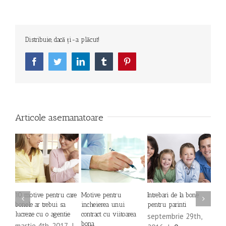
Distribuie, dacă ți-a plăcut!
Facebook
Twitter
LinkedIn
Tumblr
Pinterest
Articole asemanatoare
10 motive pentru care
Motive pentru
Intrebari de la bone
Semn
bonele ar trebui sa
incheierea unui
pentru parinti
bona 
lucreze cu o agentie
contract cu viitoarea
septembrie 29th,
sep
bona
martie 4th, 2017
|