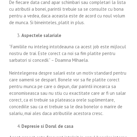
De fiecare data cand apar schimbari sau completari la lista
cu atributii a bonei, parintii trebuie sa se consulte cu bona
pentru a vedea, daca aceasta este de acord cu noul volum
de munca. Si bineinteles, platit in plus.
Aspectele salariale
“Familiile nu inteleg intotdeauna ca acest job este mijlocul
nostru de trai. Este corect ca noi sa fim platite pentru
sarbatori si concedii.” – Doamna Mihaela.
Neintelegerea despre salarii este un motiv standard pentru
care oamenii se despart. Bonele vor sa fie platite corect
pentru munca pe care o depun, dar parintii incearca sa
economiseasca sau nu stiu cu exactitate care ar fi un salar
corect, ca ei trebuie sa plateasca orele suplimentare,
concediile sau ca ei trebuie sa le dea bonelor o marire de
salariu, mai ales daca atributiile acestora cresc.
Depresie si Dorul de casa