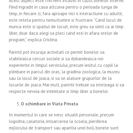
Acest aspect este frecvent intalnit in cazul bonelor interne.
Fiind ingradit in casa altcuiva pentru o perioada lunga de
timp, in fiecare zi, fara aproape nici o interactiune cu adultii,
este reteta pentru nemultumire si frustrare. “Cand locul de
munca este si spatiul de locuit, este greu sa simti ca ai timp
liber, doar daca alegi sa pleci cand esti in afara orelor de
program,” explica Cristina.
Parintii pot incuraja activitati ce permit bonelor sa
stabileasca cercuri sociale si sa dobandeasca noi
experiente in timpul serviciului, precum iesitul cu copiii la
plimbare in parcul din oras, la gradina zoologica, la muzeu
sau la locul de joaca, si sa se alature grupurilor de la
locurile de joaca. Mai mult, parintii trebuie sa inteleaga si sa
respecte nevoia de intimitate si timp liber a bonelor.
O schimbare in Viata Privata
In momentul in care se ivesc situatii personale, precum
logodna, casatoria, intoarcerea la scoala, pierderea
mijlocului de transport sau aparitia unei boli, bonele sunt