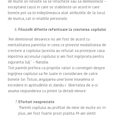
de multe ori nevoite sa se relocheze sau sa demisioneze –
exceptand cazul in care se stabileste un acord in care
bonele pot sa isi indeplineasca atat atributiile de la locul
de munca, cat si relatiile personale.
Filozofii diferite referitoare la cresterea copilului
“Am demisionat deoarece nu am fost de acord cu
mentalitatea parintilor in ceea ce priveste modalitatea de
crestere a copilului (acestia au refuzat sa protejeze casa
impotriva accesului copilului si am fost ingrijorata pentru
siguranta lui).” – Natalia.
Toti parintii prefera ca propriile valori si convingeri despre
ingrijirea copilului sa fie luate in considerare de catre
bonele lor. Totusi, angajarea unei bone inseamna si
incredere in aptitudinile ei, dandu-i libertatea de a-si
asuma raspunderea cu privire la detalii minore.
Eforturi neapreciate
“Parintii copilului au profitat de mine de multe ori. In
plus, am fost foarte prost platita. M-am simtit