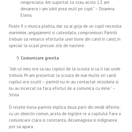
neapreciata. Am suportat sa stau acolo 1,5 ani
deoarece i-am iubit prea mult pe copii.” – Doamna
Elena.
Poate fi o munca platita, dar sa ai grija de un copil necesita
marinimie, angajament si cateodata, compromisuri. Parintii
trebuie sa remarce eforturile unei bone din cand in cand, in
special la ocazii precum zile de nastere.
Comunicare gresita
“Job-ul meu era sa iau copilul de la scoala si sa il las unde
trebuia. M-am prezentat la scoala de mai multe ori cand
copilul era scutit – parintii nu m-au contactat niciodata si
nu au incercat sa faca efortul de a comunica cu mine.” –
Silvia
O relatie bona-parinte implica doua parti din medii diferite,
cu un obiectiv comun, acela de ingrijire re a copilului. Fara o
comunicare clara si constanta, dezamagirea si indignarea
pot sa apara.