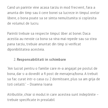
Cand un parinte vine acasa tarziu in mod frecvent, fara a
anunta din timp sau ii cere bonei sa lucreze in timpul orelor
libere, o bona poate sa se simta nemultumita si coplesita
de volumul de lucru.
Parintii trebuie sa respecte timpul liber al bonei. Daca
acestia au nevoie ca bona sa vina mai repede sau sa stea
pana tarziu, trebuie anuntat din timp si verificat
diponibilitatea acesteia.
Responsabilitati in schimbare
“Am lucrat pentru o familie care m-a angajat pe postul de
bona, dar s-a dovedit a fi post de menajera/bona. A trebuit
sa fac curat intr-o casa cu 2 dormitoare, plus sa am grija de
toti ceilalti.” – Doamna Ioana
Atributiile, chiar si modul in care acestea sunt indeplinite –
trebuie specificate in prealabil