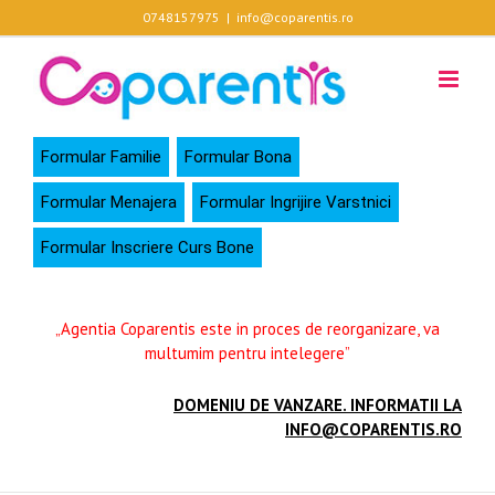
Skip
0748157975
|
info@coparentis.ro
to
content
Formular Familie
Formular Bona
Formular Menajera
Formular Ingrijire Varstnici
Formular Inscriere Curs Bone
„Agentia Coparentis este in proces de reorganizare, va
multumim pentru intelegere”
DOMENIU DE VANZARE. INFORMATII LA
INFO@COPARENTIS.RO